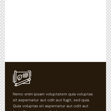
Nemo enim ipsam voluptatem quia voluptas
sit aspernatur aut odit aut fugit, sed quia.
Quia voluptas sit aspernatur aut odit aut